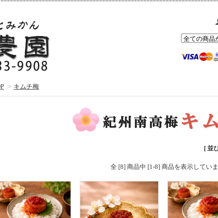
P
>
キムチ梅
[ 並
全 [8] 商品中 [1-8] 商品を表示してい