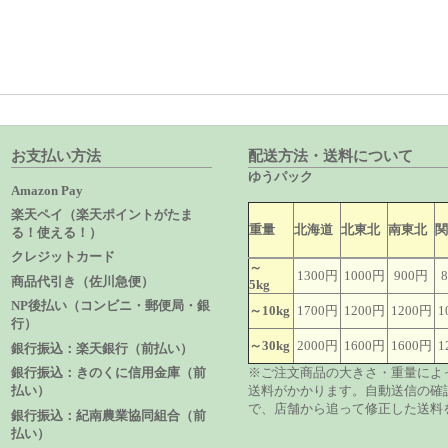
お支払い方法
配送方法・送料について
ゆうパック
Amazon Pay
楽天ペイ（楽天ポイントがたま
重量
北海道
北東北
南東北
る！使える！）
クレジットカード
～
1300円
1000円
900円
商品代引き（佐川急便）
5kg
NP後払い（コンビニ・郵便局・銀
～10kg
1700円
1200円
1200円
1
行）
～30kg
2000円
1600円
1600円
1
銀行振込：楽天銀行（前払い）
※ご注文商品の大きさ・重量によ
銀行振込：きのくに信用金庫（前
送料がかかります。自動送信の確
払い）
で、店舗から追って修正した送料
銀行振込：紀南農業協同組合（前
払い）