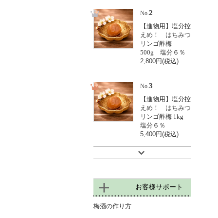
2
No.
【進物用】塩分控
えめ！ はちみつ
リンゴ酢梅
500g 塩分６％
2,800円(税込)
3
No.
【進物用】塩分控
えめ！ はちみつ
リンゴ酢梅 1kg
塩分６％
5,400円(税込)
お客様サポート
梅酒の作り方