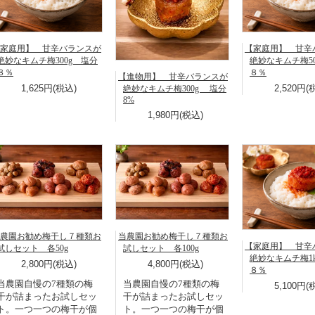
家庭用】 甘辛バランスが
【家庭用】 甘辛
絶妙なキムチ梅300g 塩分
絶妙なキムチ梅50
８％
８％
【進物用】 甘辛バランスが
1,625円(税込)
2,520円(
絶妙なキムチ梅300g 塩分
8%
1,980円(税込)
農園お勧め梅干し７種類お
当農園お勧め梅干し７種類お
【家庭用】 甘辛
試しセット 各50g
試しセット 各100g
絶妙なキムチ梅1
2,800円(税込)
4,800円(税込)
８％
当農園自慢の7種類の梅
当農園自慢の7種類の梅
5,100円(
干が詰まったお試しセッ
干が詰まったお試しセッ
ト。一つ一つの梅干が個
ト。一つ一つの梅干が個