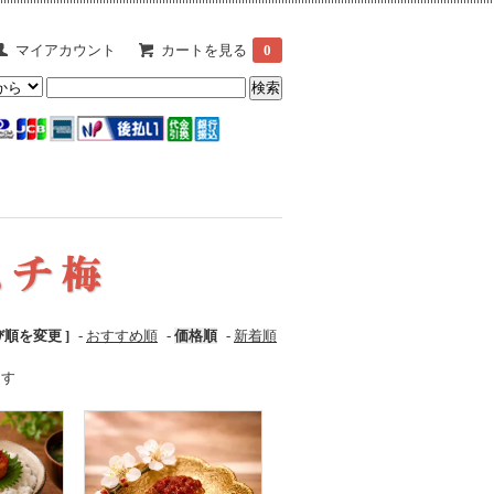
マイアカウント
カートを見る
0
び順を変更 ]
-
おすすめ順
-
価格順
-
新着順
ます