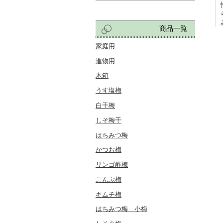
商品一覧
家庭用
進物用
木箱
うす塩梅
白干梅
しそ梅干
はちみつ梅
かつお梅
リンゴ酢梅
こんぶ梅
キムチ梅
はちみつ梅 小梅