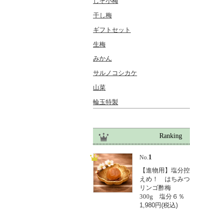
しそ小梅
干し梅
ギフトセット
生梅
みかん
サルノコシカケ
山菜
輪玉特製
Ranking
1
No.
【進物用】塩分控
えめ！ はちみつ
リンゴ酢梅
300g 塩分６％
1,980円(税込)