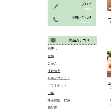
ブログ
Blog
【
お問い合わせ
Contact
商品カテゴリー
梅干し
生梅
みかん
体験教室
サルノコシカケ
当
ギフトセット
山菜
輪玉農園 特製
贈答用