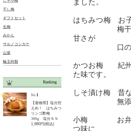
ました。
しそ小梅
干し梅
ギフトセット
はちみつ梅 お
生梅
梅干の酸っぱ
みかん
甘さが
サルノコシカケ
口の中で
山菜
輪玉特製
かつお梅 紀州
た味です。
Ranking
しそ漬け梅 昔
1
No.
無添加梅
【進物用】塩分控
えめ！ はちみつ
リンゴ酢梅
小梅 お弁当
300g 塩分６％
1,980円(税込)
つ味に