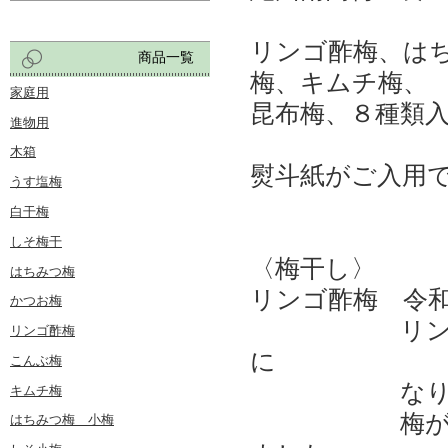
リンゴ酢梅、は
商品一覧
梅、キムチ梅、
家庭用
昆布梅、８種類
進物用
木箱
熨斗紙がご入用
うす塩梅
白干梅
しそ梅干
〈梅干し〉
はちみつ梅
リンゴ酢梅 令
かつお梅
リンゴ酢に漬
リンゴ酢梅
に
こんぶ梅
なりま
キムチ梅
梅が苦手な方
はちみつ梅 小梅