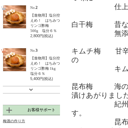
仕上げて
2
No.
【進物用】塩分控
えめ！ はちみつ
白干梅 昔な
リンゴ酢梅
500g 塩分６％
無添加梅
2,800円(税込)
キムチ梅 甘辛
3
No.
の
【進物用】塩分控
えめ！ はちみつ
キムチ液で
リンゴ酢梅 1kg
塩分６％
5,400円(税込)
昆布梅 海の幸
漬けあがりまし
紀州産南高梅
お客様サポート
す。
昆布の旨みが
梅酒の作り方