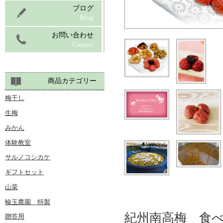
ブログ
Blog
お問い合わせ
Contact
商品カテゴリー
梅干し
生梅
みかん
体験教室
サルノコシカケ
ギフトセット
山菜
輪玉農園 特製
紀州南高梅 食
贈答用