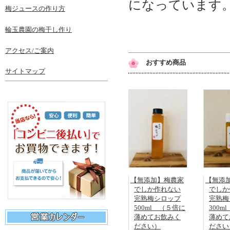
になっています
梅ジュースの作り方
輪玉農園の梅干し作り
アクセス/ご案内
おすすめ商品
サイトマップ
【無添加】梅農家
【無添
でしか作れない
でしか
完熟梅シロップ
完熟梅
500ml （５倍に
300m
薄めてお飲みく
薄めて
ださい）
ださい