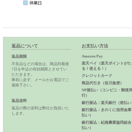
返品について
お支払い方法
Amazon Pay
返品期限
楽天ペイ（楽天ポイントがた
不良品などの場合は、商品到着後
る！使える！）
7日を申込の有効期限とさせてい
ただきます。
クレジットカード
事前に必ず、メールかお電話でご
商品代引き（佐川急便）
連絡下さい。
NP後払い（コンビニ・郵便
行）
返品送料
銀行振込：楽天銀行（前払い
返品の際の送料は弊社が負担いた
銀行振込：きのくに信用金庫
します。
払い）
銀行振込：紀南農業協同組合
払い）