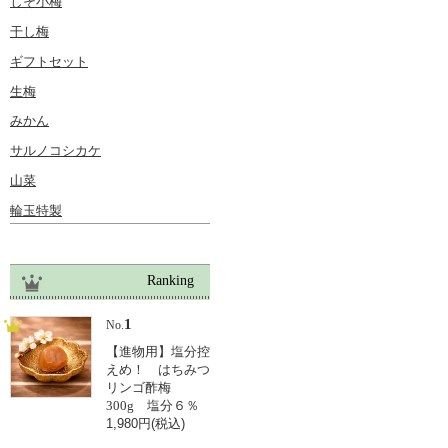
しそ小梅
干し梅
ギフトセット
生梅
みかん
サルノコシカケ
山菜
輪玉特製
Ranking
1
No.
【進物用】塩分控
えめ！ はちみつ
リンゴ酢梅
300g 塩分６％
1,980円(税込)