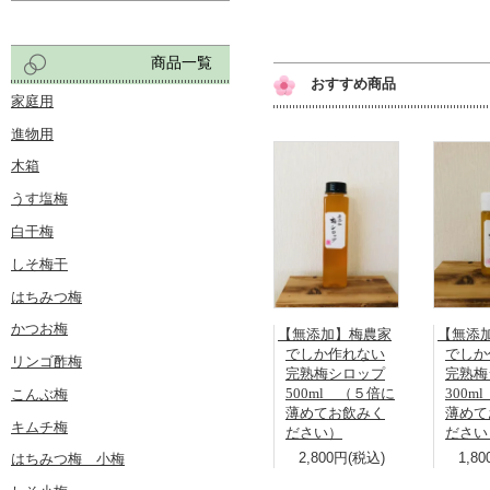
商品一覧
おすすめ商品
家庭用
進物用
木箱
うす塩梅
白干梅
しそ梅干
はちみつ梅
かつお梅
【無添加】梅農家
【無添
でしか作れない
でしか
リンゴ酢梅
完熟梅シロップ
完熟梅
500ml （５倍に
300m
こんぶ梅
薄めてお飲みく
薄めて
キムチ梅
ださい）
ださい
2,800円(税込)
1,8
はちみつ梅 小梅