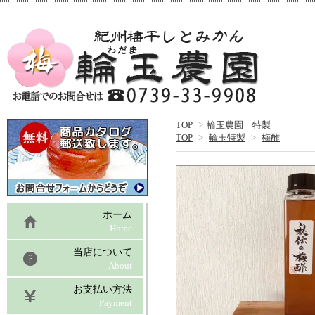
TOP
>
輪玉農園 特製
TOP
>
輪玉特製
>
梅酢
ホーム
Home
当店について
About
お支払い方法
Payment